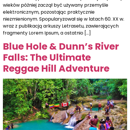
wieków później zaczął być używany przemyśle
elektronicznym, pozostając praktycznie
niezmienionym. Spopularyzował się w latach 60. XX w.
wraz z publikacją arkuszy Letrasetu, zawierających
fragmenty Lorem Ipsum, a ostatnio […]
Blue Hole & Dunn’s River
Falls: The Ultimate
Reggae Hill Adventure