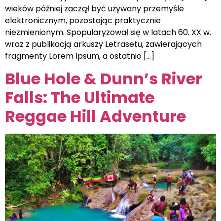
wieków później zaczął być używany przemyśle
elektronicznym, pozostając praktycznie
niezmienionym. Spopularyzował się w latach 60. XX w.
wraz z publikacją arkuszy Letrasetu, zawierających
fragmenty Lorem Ipsum, a ostatnio […]
Blue Hole & Dunn’s River
Falls: The Ultimate
Reggae Hill Adventure